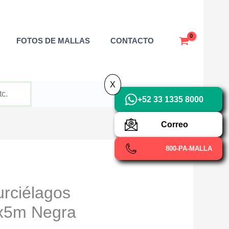
X
FOTOS DE MALLAS
CONTACTO
X
+52 33 1335 8000
Correo
800-PA-MALLA
urciélagos
x5m Negra