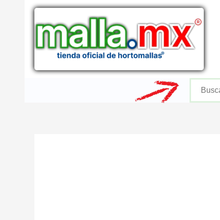
Ir
al
contenido
Buscar