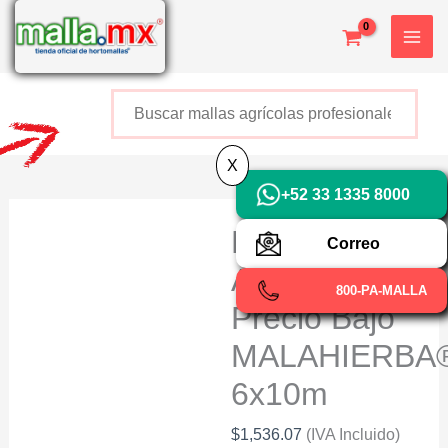
Ir
X
al
contenido
Buscar
+52 800 726 2552
X
+52 33 1335 8000
Malla
Correo
Antihierbas
800-PA-MALLA
Precio Bajo
MALAHIERBA
6x10m
$
1,536.07
(IVA Incluido)