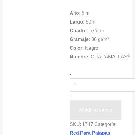
Alto:
5 m
Largo:
50m
Cuadro:
5x5cm
Gramaje:
30 gr/m²
Color:
Negro
®
Nombre:
GUACAMALLAS
BAXTOP®
-
Malla
Antihuracanes
+
5x50m
5x5cm
Añadir al carrito
cantidad
SKU:
1747
Categoría:
Red Para Palapas