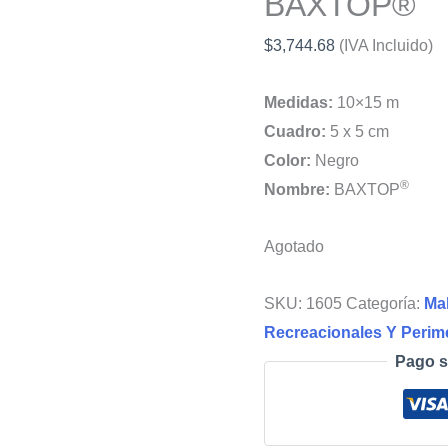
BAXTOP®
$
3,744.68
(IVA Incluido)
Medidas:
10×15 m
Cuadro:
5 x 5 cm
Color:
Negro
®
Nombre:
BAXTOP
Agotado
SKU:
1605
Categoría:
Mal
Recreacionales Y Perime
Pago s