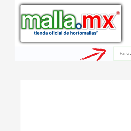
Ir
al
contenido
Buscar