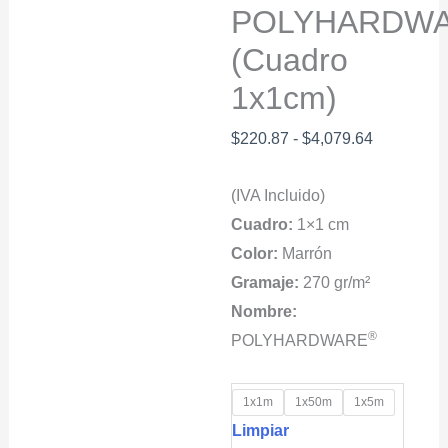
POLYHARDW
(Cuadro
1x1cm)
Rango
$
220.87
-
$
4,079.64
de
(IVA Incluido)
precios:
Cuadro:
1×1 cm
desde
Color:
Marrón
$220.87
Gramaje:
270 gr/m²
hasta
Nombre:
$4,079.64
®
POLYHARDWARE
1x1m
1x50m
1x5m
Limpiar