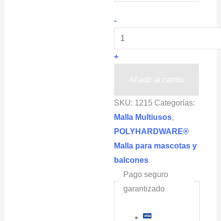
Malla
-
de
Plástico
+
Cuadrada
Multiusos,
Añadir al carrito
color
SKU:
1215
Categorías:
Marrón
Malla Multiusos
,
POLYHARDWARE®
POLYHARDWARE®
(Cuadro
Malla para mascotas y
1x1cm)
balcones
cantidad
Pago seguro
garantizado