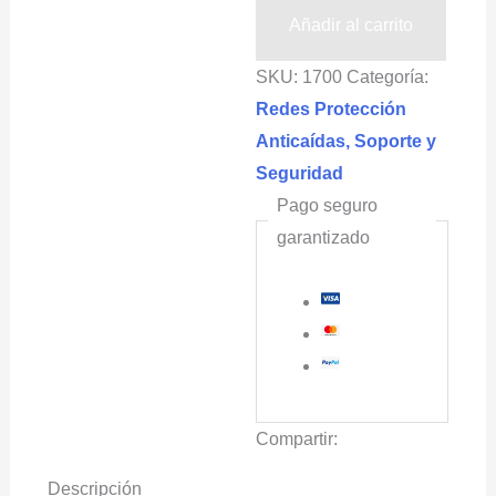
plataforma
Añadir al carrito
de
SKU:
1700
Categoría:
tirolesas
Redes Protección
2.5x30m
Anticaídas, Soporte y
ICARO®
Seguridad
cantidad
Pago seguro
garantizado
Compartir:
Descripción