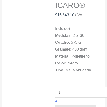
ICARO®
$
16,643.10
(IVA
Incluido)
Medidas:
2.5×30 m
Cuadro:
5×5 cm
Gramaje:
400 gr/m²
Material:
Polietileno
Color:
Negro
Tipo:
Malla Anudada
Malla
-
de
seguridad
+
para