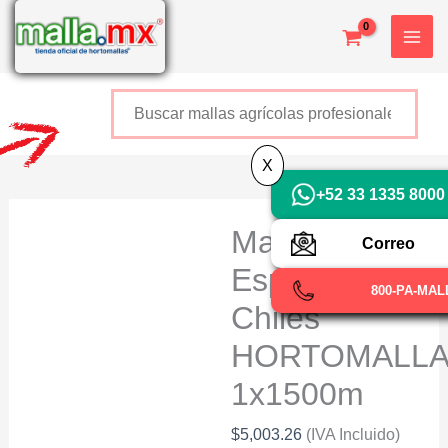
Ir
al
contenido
Buscar
+52 800 726 2552
X
+52 33 1335 8000
Malla
Correo
Espaldera
800-PA-MAL
Chiles
HORTOMALL
1x1500m
$
5,003.26
(IVA Incluido)