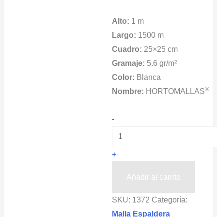
Alto:
1 m
Largo:
1500 m
Cuadro:
25×25 cm
Gramaje:
5.6 gr/m²
Color:
Blanca
®
Nombre:
HORTOMALLAS
Malla
-
Espaldera
Chiles
+
HORTOMALLAS®
1x1500m
Añadir al carrito
cantidad
SKU:
1372
Categoría:
Malla Espaldera