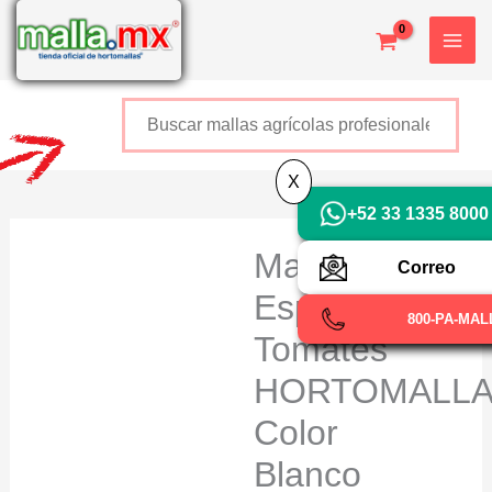
Ir
al
contenido
Buscar
+52 800 726 2552
X
+52 33 1335 8000
Malla
Correo
Espaldera
800-PA-MAL
Tomates
HORTOMALL
Color
Blanco