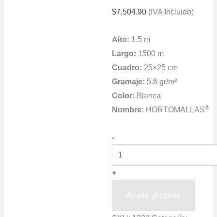
$
7,504.90
(IVA Incluido)
Alto:
1.5 m
Largo:
1500 m
Cuadro:
25×25 cm
Gramaje:
5.6 gr/m²
Color:
Blanca
®
Nombre:
HORTOMALLAS
Malla
-
Espaldera
Tomates
+
HORTOMALLAS®
Color
Añadir al carrito
Blanco