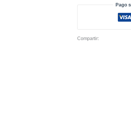
4.2x100m
Pago s
(Cobertura
90%)
cantidad
Compartir: