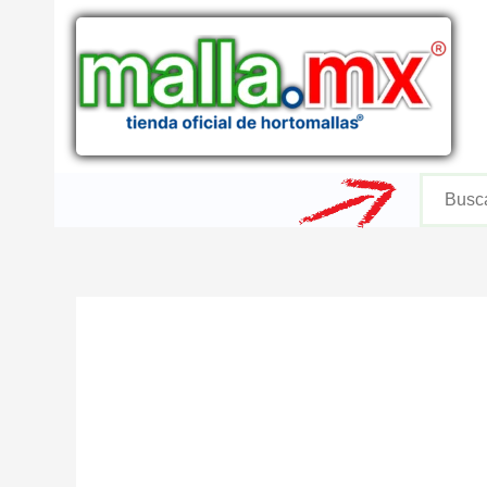
Ir
al
contenido
Buscar