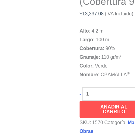
(Cobertura 
$
13,337.08
(IVA Incluido)
Alto:
4.2 m
Largo:
100 m
Cobertura:
90%
Gramaje:
110 gr/m²
Color:
Verde
®
Nombre:
OBAMALLA
Malla
-
Para
AÑADIR AL
Andamios
CARRITO
Verde
SKU:
1570
Categoría:
Ma
OBAMALLA®
Obras