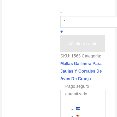
Malla
-
Para
Jaula
+
De
Aves
Añadir al carrito
CHICKENMALLA®
SKU:
1563
Categoría:
2x100m
Mallas Gallinera Para
Cuadro
Jaulas Y Corrales De
25x25mm
Aves De Granja
cantidad
Pago seguro
garantizado