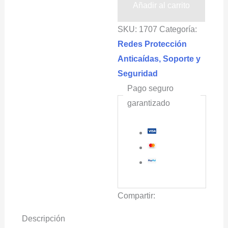
caidas
Añadir al carrito
en
SKU:
1707
Categoría:
tirolesas
Redes Protección
4x30m
Anticaídas, Soporte y
ICARO®
Seguridad
cantidad
Pago seguro
garantizado
Compartir:
Descripción