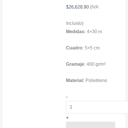
$
26,628.90
(IVA
Incluido)
Medidas:
4×30 m
Cuadro:
5×5 cm
Gramaje:
400 gr/m²
Material:
Polietileno
Malla
-
para
proteccion
+
de