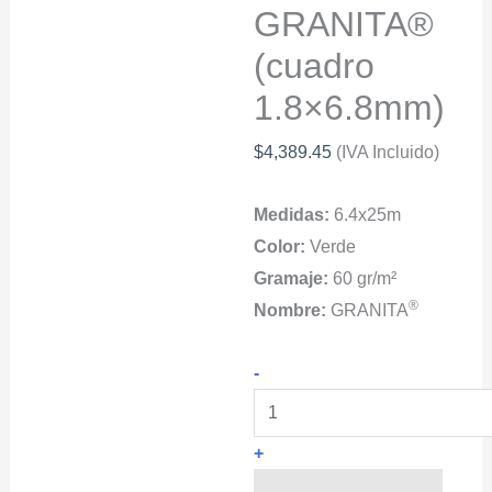
GRANITA®
(cuadro
1.8×6.8mm)
$
4,389.45
(IVA Incluido)
Medidas:
6.4x25m
Color:
Verde
Gramaje:
60 gr/m²
®
Nombre:
GRANITA
Malla
-
Protección
de
+
Granizo