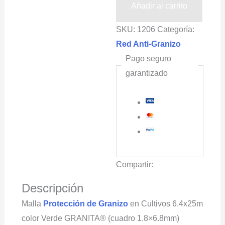
en
Añadir al carrito
Cultivos
SKU:
1206
Categoría:
6.4x25m
Red Anti-Granizo
color
Pago seguro
Verde
garantizado
GRANITA®
(cuadro
1.8x6.8mm)
cantidad
Compartir:
Descripción
Malla
Protección de Granizo
en Cultivos 6.4x25m
color Verde GRANITA® (cuadro 1.8×6.8mm)