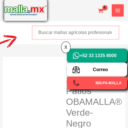
Ir
X
al
contenido
Buscar
+52 800 726 2552
X
+52 33 1335 8000
Malla
Correo
Sombra En
800-PA-MALLA
Patios
OBAMALLA®
Verde-
Negro