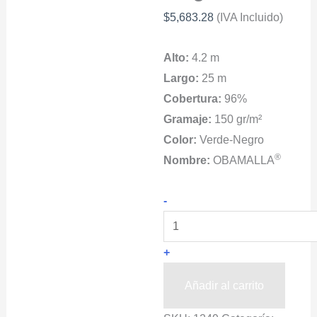
$
5,683.28
(IVA Incluido)
Alto:
4.2 m
Largo:
25 m
Cobertura:
96%
Gramaje:
150 gr/m²
Color:
Verde-Negro
®
Nombre:
OBAMALLA
Malla
-
Sombra
En
+
Patios
OBAMALLA®
Añadir al carrito
Verde-