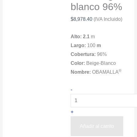
blanco 96%
$
8,978.40
(IVA Incluido)
Alto: 2.1
m
Largo:
100
m
Cobertura:
96%
Color:
Beige-Blanco
®
Nombre:
OBAMALLA
Malla
-
Sombra
OBAMALLA®
+
Rompevientos
2.1x100m
Añadir al carrito
color