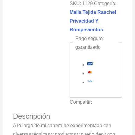
SKU:
1129
Categoría:
beige-
Malla Tejida Raschel
blanco
Privacidad Y
96%
Rompevientos
cantidad
Pago seguro
garantizado
Compartir:
Descripción
A lo largo de mi carrera he experimentado con
diversas técnicas y productos y puedo decir con