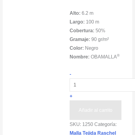
Alto:
6.2 m
Largo:
100 m
Cobertura:
50%
Gramaje:
90 gr/m²
Color:
Negro
®
Nombre:
OBAMALLA
Malla
-
Sombra
Para
+
Casas
color
Añadir al carrito
negro
SKU:
1250
Categoría:
OBAMALLA®
Malla Tejida Raschel
cantidad