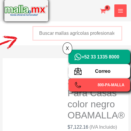
Ir
X
al
contenido
Buscar
+52 800 726 2552
X
+52 33 1335 8000
Malla
Correo
Sombra
800-PA-MALLA
Para Casas
color negro
OBAMALLA®
$
7,122.16
(IVA Incluido)