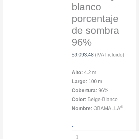
blanco
porcentaje
de sombra
96%
$
9,093.48
(IVA Incluido)
Alto:
4.2 m
Largo:
100 m
Cobertura:
96%
Color:
Beige-Blanco
®
Nombre:
OBAMALLA
Malla
-
Sombra