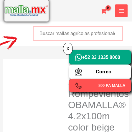
Ir
X
al
contenido
Buscar
+52 800 726 2552
X
+52 33 1335 8000
Malla
Correo
Sombra
800-PA-MALLA
Rompevientos
OBAMALLA®
4.2x100m
color beige