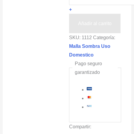
Rompevientos
+
OBAMALLA®
4.2x100m
Añadir al carrito
color
SKU:
1112
Categoría:
beige
Malla Sombra Uso
blanco
Domestico
porcentaje
Pago seguro
de
garantizado
sombra
96%
cantidad
Compartir: