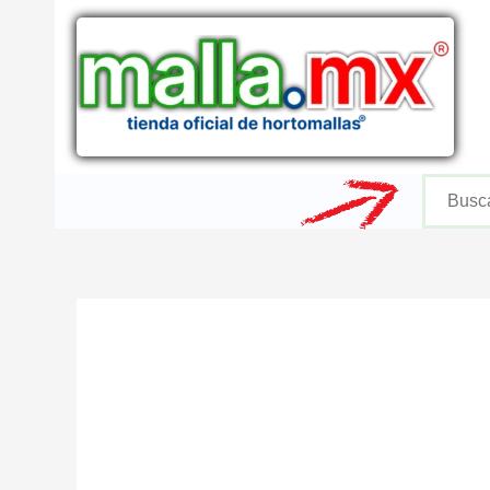
Ir
al
contenido
Buscar