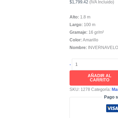
$
1,799.42
(IVA Incluido)
Alto:
1.8 m
Largo:
100 m
Gramaje:
16 gr/m²
Color:
Amarillo
Nombre:
INVERNAVEL
INVERNAVELO®
-
Malla
AÑADIR AL
Agrícola
CARRITO
Color
SKU:
1278
Categoría:
Ma
Amarillo
Pago s
cantidad