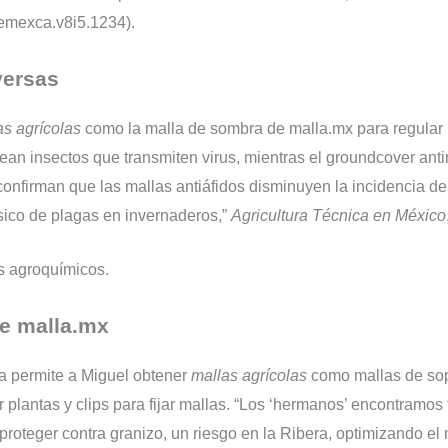
remexca.v8i5.1234).
versas
as agrícolas
como la malla de sombra de malla.mx para regular la
uean insectos que transmiten virus, mientras el groundcover an
 confirman que las mallas antiáfidos disminuyen la incidencia de
físico de plagas en invernaderos,”
Agricultura Técnica en México
s agroquímicos.
de malla.mx
a permite a Miguel obtener
mallas agrícolas
como mallas de sop
ar plantas y clips para fijar mallas. “Los ‘hermanos’ encontramos
proteger contra granizo, un riesgo en la Ribera, optimizando el