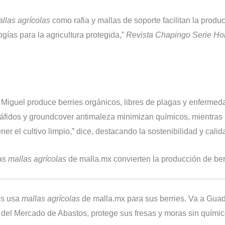
llas agrícolas
como rafia y mallas de soporte facilitan la produ
ogías para la agricultura protegida,”
Revista Chapingo Serie Hor
Miguel produce berries orgánicos, libres de plagas y enfermeda
fidos y groundcover antimaleza minimizan químicos, mientras raf
 el cultivo limpio,” dice, destacando la sostenibilidad y calid
las
mallas agrícolas
de malla.mx convierten la producción de ber
es usa
mallas agrícolas
de malla.mx para sus berries. Va a Guada
ca del Mercado de Abastos, protege sus fresas y moras sin quími