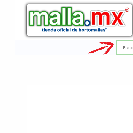
Ir
al
contenido
Buscar