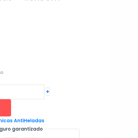
do
+
icas AntiHeladas
guro garantizado