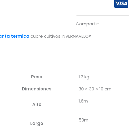
1.6x50m
(15gr/m²)
cantidad
Compartir:
anta termica
cubre cultivos INVERNAVELO®
Peso
1.2 kg
Dimensiones
30 × 30 × 10 cm
1.6m
Alto
50m
Largo