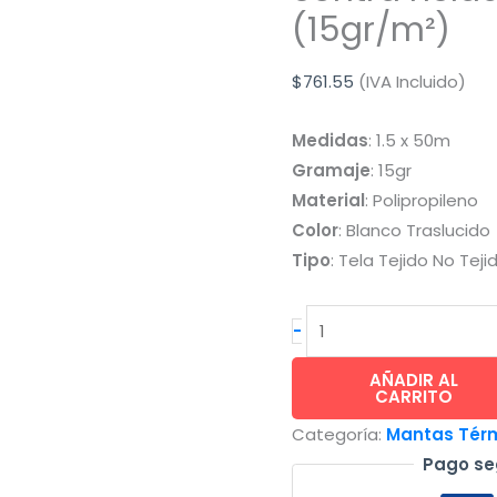
(15gr/m²)
$
761.55
(IVA Incluido)
Medidas
: 1.5 x 50m
Gramaje
: 15gr
Material
: Polipropileno
Color
: Blanco Traslucido
Tipo
: Tela Tejido No Teji
INVERNAVELO®
-
cubre
cultivos
AÑADIR AL
CARRITO
contra
Categoría:
Mantas Térm
heladas
Pago se
-