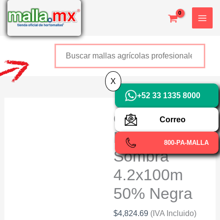
Ir
X
al
contenido
Buscar
+52 800 726 2552
X
+52 33 1335 8000
OBAMALLA®
Correo
Media
800-PA-MALLA
Sombra
4.2x100m
50% Negra
$
4,824.69
(IVA Incluido)