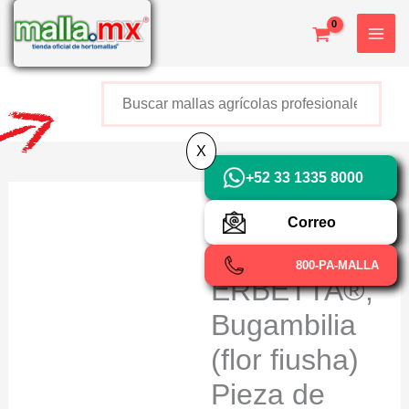
Ir
X
al
contenido
Buscar
+52 800 726 2552
X
+52 33 1335 8000
Muro
Correo
Sintetico
800-PA-MALLA
ERBETTA®,
Bugambilia
(flor fiusha)
Pieza de