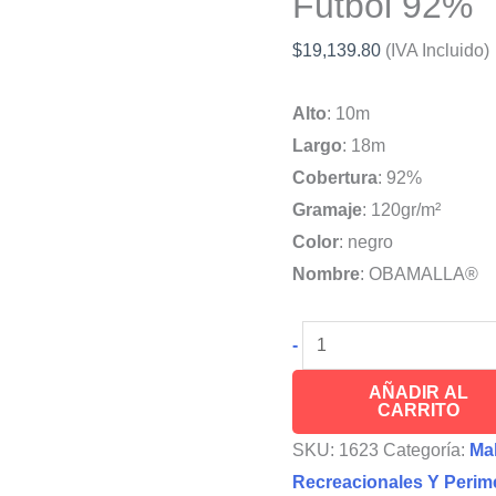
Futbol 92%
$
19,139.80
(IVA Incluido)
Alto
: 10m
Largo
: 18m
Cobertura
: 92%
Gramaje
: 120gr/m²
Color
: negro
Nombre
: OBAMALLA®
OBAMALLA®
-
10x18m
AÑADIR AL
Malla
CARRITO
Raschel
SKU:
1623
Categoría:
Mal
Protección
Recreacionales Y Perime