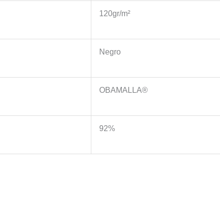
120gr/m²
Negro
OBAMALLA®
92%