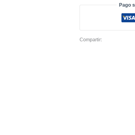
Canchas
Pago s
Futbol
92%
cantidad
Compartir: