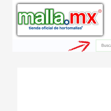
Ir
al
contenido
Buscar