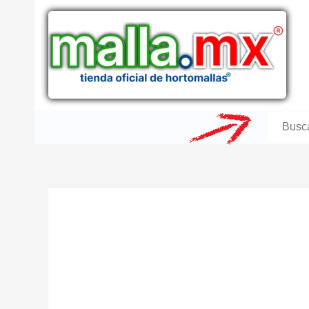
Ir
al
contenido
Buscar