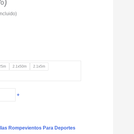
%)
o
Incluido)
s:
e
02
6.07
25m
2.1x50m
2.1x5m
+
llas Rompevientos Para Deportes