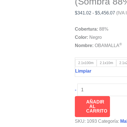
(Sombra 88
Rang
$
341.02
-
$
5,456.07
(IVA 
de
Cobertura:
88%
precio
Color:
Negro
desd
®
Nombre:
OBAMALLA
$341.
hasta
$5,45
2.1x100m
2.1x10m
2.1x
Limpiar
OBAMALLA®
-
Malla
AÑADIR
Privacidad
AL
CARRITO
y
Rompevientos,
SKU:
1093
Categoría:
Ma