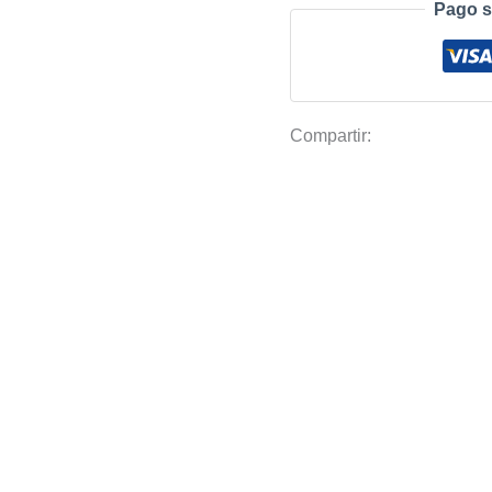
color
Pago s
Negro
(Sombra
88%)
cantidad
Compartir: