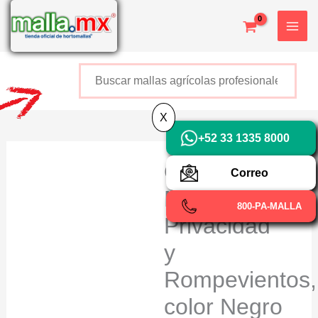
Ir
X
al
contenido
Buscar
+52 800 726 2552
X
+52 33 1335 8000
OBAMALLA®
Correo
Malla
800-PA-MALLA
Privacidad
y
Rompevientos,
color Negro