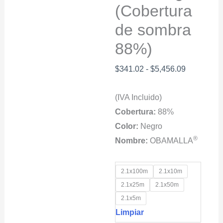
(Cobertura
de sombra
88%)
Rango
$
341.02
-
$
5,456.09
de
(IVA Incluido)
precios:
Cobertura:
88%
desde
Color:
Negro
$341.02
®
Nombre:
OBAMALLA
hasta
$5,456.09
2.1x100m
2.1x10m
2.1x25m
2.1x50m
2.1x5m
Limpiar