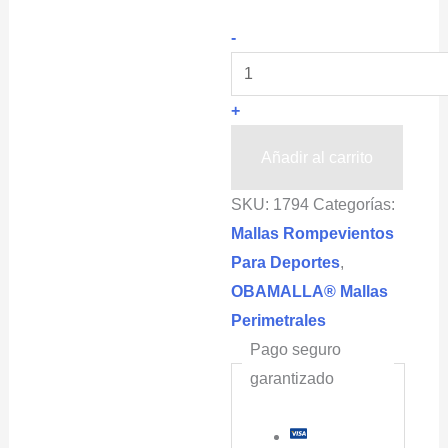
OBAMALLA®
-
Malla
Privacidad
+
y
Rompevientos,
Añadir al carrito
color
SKU:
1794
Categorías:
Negro
Mallas Rompevientos
(Cobertura
Para Deportes
,
de
OBAMALLA® Mallas
sombra
Perimetrales
88%)
Pago seguro
cantidad
garantizado