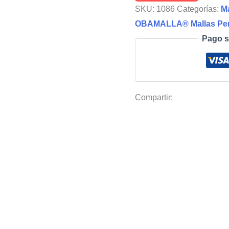
Playa
SKU:
1086
Categorías:
M
OBAMALLA®
OBAMALLA® Mallas Per
color
Pago s
Blanco
(Cobertura
de
sombra
Compartir:
88%)
cantidad