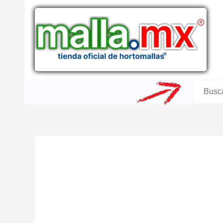
Ir
al
contenido
Buscar