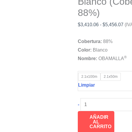
Blanco (Cob
88%)
Ran
$
3,410.06
-
$
5,456.07
(IV
de
Cobertura:
88%
prec
Color:
Blanco
des
®
Nombre:
OBAMALLA
$3,
has
$5,
2.1x100m
2.1x50m
Limpiar
Malla
-
Rompevientos
AÑADIR
para
AL
CARRITO
la