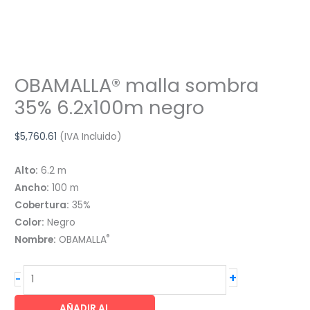
OBAMALLA® malla sombra
35% 6.2x100m negro
$
5,760.61
(IVA Incluido)
Alto:
6.2 m
Ancho:
100 m
Cobertura:
35%
Color:
Negro
®
Nombre:
OBAMALLA
OBAMALLA®
+
-
malla
sombra
AÑADIR AL