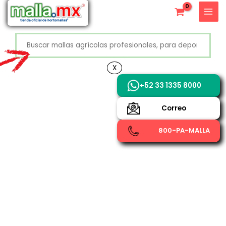
Ir
X
al
contenido
Buscar
+52 800 726 2552
X
+52 33 1335 8000
Correo
800-PA-MALLA