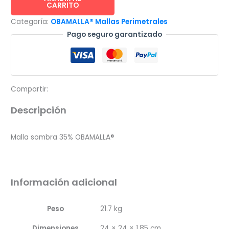
CARRITO
35%
Categoría:
OBAMALLA® Mallas Perimetrales
6.2x100m
Pago seguro garantizado
negro
cantidad
Compartir:
Descripción
Malla sombra 35% OBAMALLA®
Información adicional
Peso
21.7 kg
Dimensiones
24 × 24 × 1.85 cm