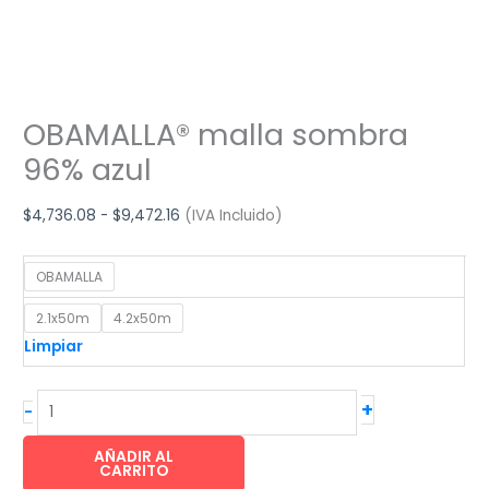
OBAMALLA® malla sombra
96% azul
Rango
$
4,736.08
-
$
9,472.16
(IVA Incluido)
de
precios:
OBAMALLA
desde
2.1x50m
4.2x50m
$4,736.08
Limpiar
hasta
$9,472.16
OBAMALLA®
+
-
malla
sombra
AÑADIR AL
CARRITO
96%