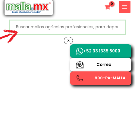
Ir
X
al
contenido
Buscar
+52 800 726 2552
X
+52 33 1335 8000
Correo
800-PA-MALLA