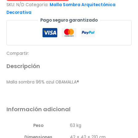
SKU:
N/D
Categoría:
Malla Sombra Arquitectónica
azul
Decorativa
cantidad
Pago seguro garantizado
Compartir:
Descripción
Malla sombra 96% azul OBAMALLA®
Información adicional
Peso
63 kg
Dimensiones
42 × 42 × 210 cm