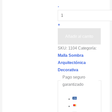
Malla
-
Sombra
Arquitectónica
+
para
Albercas
Añadir al carrito
OBAMALLA®
SKU:
1104
Categoría:
4.2x50m
Malla Sombra
color
Arquitectónica
beige-
Decorativa
blanco
Pago seguro
(Sombra
garantizado
98%)
cantidad