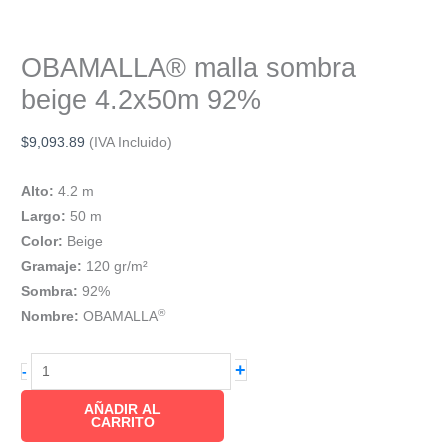
OBAMALLA® malla sombra
beige 4.2x50m 92%
$
9,093.89
(IVA Incluido)
Alto:
4.2 m
Largo:
50 m
Color:
Beige
Gramaje:
120 gr/m²
Sombra:
92%
®
Nombre:
OBAMALLA
OBAMALLA®
+
-
malla
AÑADIR AL
sombra
CARRITO
beige