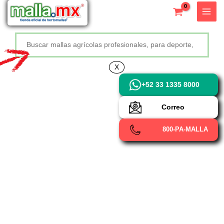
Ir
X
al
contenido
Buscar
+52 800 726 2552
X
+52 33 1335 8000
Correo
800-PA-MALLA