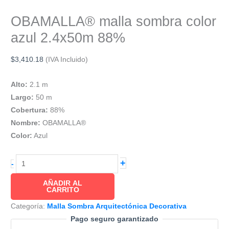
OBAMALLA® malla sombra color
azul 2.4x50m 88%
$
3,410.18
(IVA Incluido)
Alto:
2.1 m
Largo:
50 m
Cobertura:
88%
Nombre:
OBAMALLA®
Color:
Azul
OBAMALLA®
+
-
malla
AÑADIR AL
sombra
CARRITO
color
Categoría:
Malla Sombra Arquitectónica Decorativa
azul
Pago seguro garantizado
2.4x50m