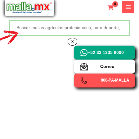
Ir
X
al
contenido
Buscar
+52 800 726 2552
X
+52 33 1335 8000
Correo
800-PA-MALLA