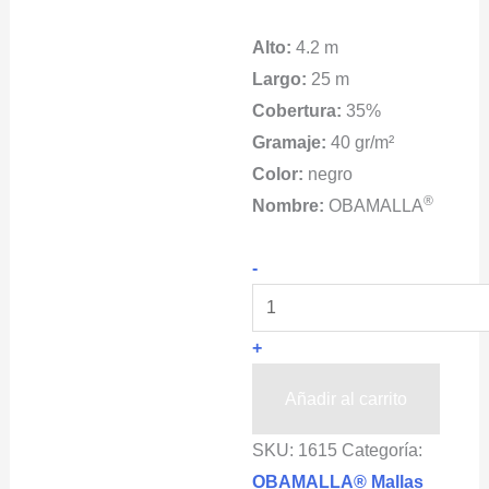
Alto:
4.2 m
Largo:
25 m
Cobertura:
35%
Gramaje:
40 gr/m²
Color:
negro
®
Nombre:
OBAMALLA
OBAMALLA®
-
Malla
Sombra
+
Negra
4.2x25m
Añadir al carrito
cantidad
SKU:
1615
Categoría:
OBAMALLA® Mallas