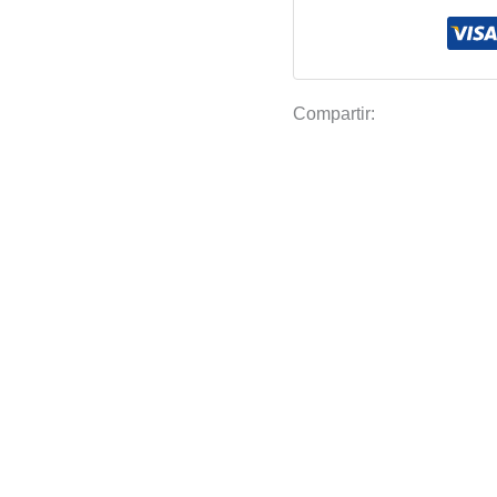
4.2x25m
98%
Color
Verde
Compartir:
cantidad