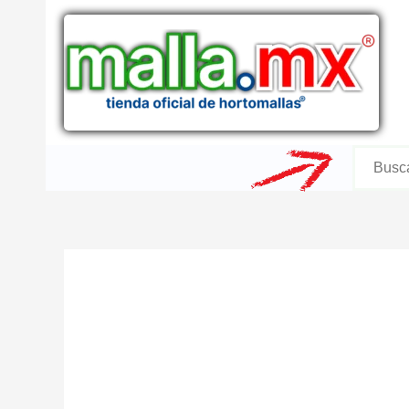
Ir
al
contenido
Buscar