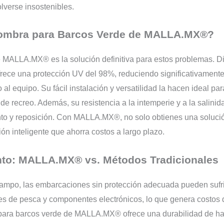
lverse insostenibles.
 Sombra para Barcos Verde de MALLA.MX®?
 MALLA.MX® es la solución definitiva para estos problemas. Di
ofrece una protección UV del 98%, reduciendo significativamente
 al equipo. Su fácil instalación y versatilidad la hacen ideal pa
 recreo. Además, su resistencia a la intemperie y a la salinida
to y reposición. Con MALLA.MX®, no solo obtienes una solución
ón inteligente que ahorra costos a largo plazo.
to: MALLA.MX® vs. Métodos Tradicionales
campo, las embarcaciones sin protección adecuada pueden sufr
edes de pesca y componentes electrónicos, lo que genera costo
para barcos verde de MALLA.MX® ofrece una durabilidad de has