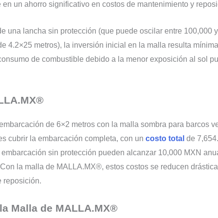
 en un ahorro significativo en costos de mantenimiento y reposi
e una lancha sin protección (que puede oscilar entre
100,000
e 4.2×25 metros), la inversión inicial en la malla resulta míni
 consumo de combustible debido a la menor exposición al sol p
ALLA.MX®
 embarcación de 6×2 metros con la malla sombra para barcos
es cubrir la embarcación completa, con un
costo total
de
7,654
a embarcación sin protección pueden alcanzar
10,000 MXN anual
Con la malla de MALLA.MX®, estos costos se reducen drásticam
 reposición.
e la Malla de MALLA.MX®