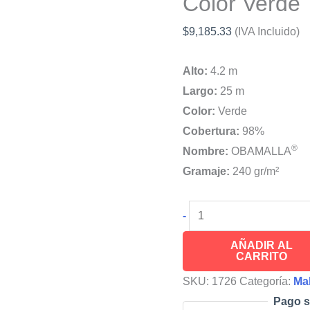
Color Verde
$
9,185.33
(IVA Incluido)
Alto:
4.2 m
Largo:
25 m
Color:
Verde
Cobertura:
98%
®
Nombre:
OBAMALLA
Gramaje:
240 gr/m²
OBAMALLA®
-
Malla
AÑADIR AL
Sombra
CARRITO
Para
SKU:
1726
Categoría:
Ma
Barcos
Pago s