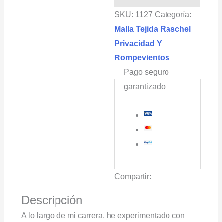
2.1x100m
SKU:
1127
Categoría:
color
Malla Tejida Raschel
gris
Privacidad Y
(Sombra
Rompevientos
96%)
Pago seguro
cantidad
garantizado
Compartir:
Descripción
A lo largo de mi carrera, he experimentado con