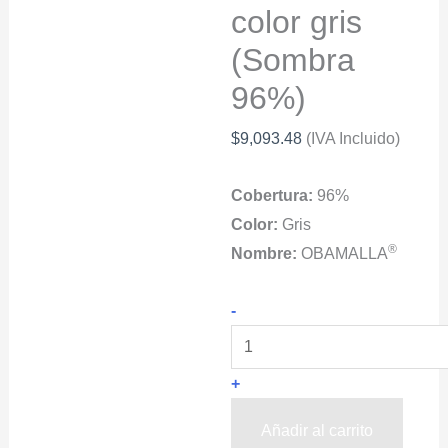
color gris
(Sombra
96%)
$
9,093.48
(IVA Incluido)
Cobertura:
96%
Color:
Gris
®
Nombre:
OBAMALLA
Malla
-
Sombra
para
+
Exteriores
OBAMALLA®
Añadir al carrito