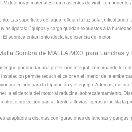
V deterioran materiales como asientos de vinil, componentes el
o: Las superficies del agua reflejan la luz solar, dificultando la
lluvias ligeras: Equipos y carga quedan expuestos a la humedad
El sobrecalentamiento afecta la eficiencia del motor.
a Malla Sombra de MALLA.MX® para Lanchas y
ingue por brindar una protección integral, combinando tecno
 instalación permite reducir el calor en el interior de la embar
or protección para la tripulación y el equipo. Además, mejora la
ner la eficiencia del motor al reducir el sobrecalentamiento. D
ofrece protección parcial frente a lluvias ligeras y facilita la p
ad, es adaptable a distintas configuraciones de lanchas y panga