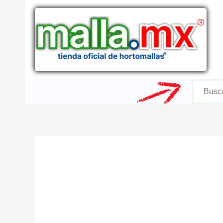
Ir
al
contenido
Buscar