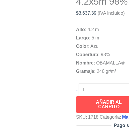
4.2x5m 98% 
$
3,637.39
(IVA Incluido)
Alto:
4.2 m
Largo:
5 m
Color:
Azul
Cobertura:
98%
Nombre:
OBAMALLA®
Gramaje:
240 gr/m²
OBAMALLA®
-
Malla
AÑADIR AL
Sombra
CARRITO
Para
SKU:
1718
Categoría:
Ma
Lanchas
Pago s