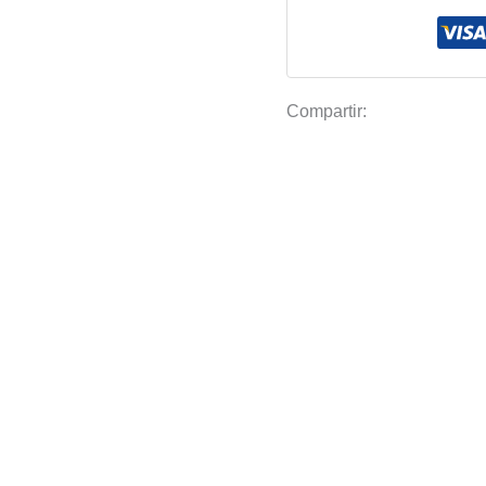
y
Pangas
4.2x5m
98%
Compartir:
Color
Azul
cantidad