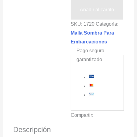
Pangas
Añadir al carrito
4.2x25m
SKU:
1720
Categoría:
98%
Malla Sombra Para
Color
Embarcaciones
Azul
Pago seguro
cantidad
garantizado
Compartir:
Descripción