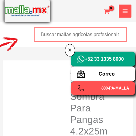
Ir
X
al
contenido
Buscar
+52 800 726 2552
X
+52 33 1335 8000
OBAMALLA®
Correo
Malla
800-PA-MALLA
Sombra
Para
Pangas
4.2x25m