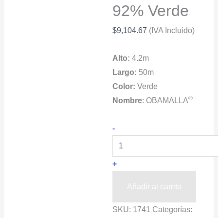
92% Verde
$
9,104.67
(IVA Incluido)
Alto:
4.2m
Largo:
50m
Color:
Verde
®
Nombre
: OBAMALLA
OBAMALLA®
-
Malla
Sombra
+
Para
Viveros
Añadir al carrito
4.2x50m
SKU:
1741
Categorías:
92%