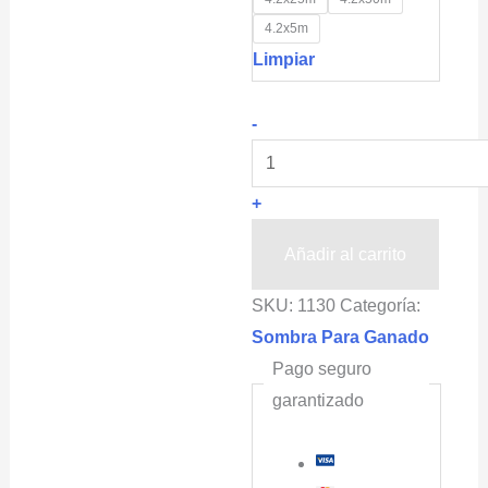
4.2x5m
Limpiar
Malla
-
Sombra
Prevención
+
estrés
hídrico
Añadir al carrito
OBAMALLA®,
SKU:
1130
Categoría:
color
Sombra Para Ganado
Negro(3.9oz
Pago seguro
Cobertura
garantizado
de
Sombra
90%)