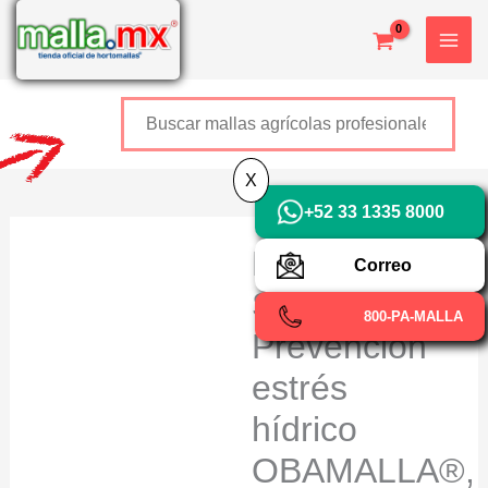
Ir
X
al
contenido
Buscar
+52 800 726 2552
X
+52 33 1335 8000
Malla
Correo
Sombra
800-PA-MALLA
Prevención
estrés
hídrico
OBAMALLA®,