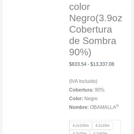
color
Negro(3.9oz
Cobertura
de Sombra
90%)
Rango
$
833.54
-
$
13,337.08
de
(IVA Incluido)
precios:
Cobertura:
90%
desde
Color:
Negro
$833.54
®
Nombre:
OBAMALLA
hasta
$13,337.
4.2x100m
4.2x10m
4.2x25m
4.2x50m