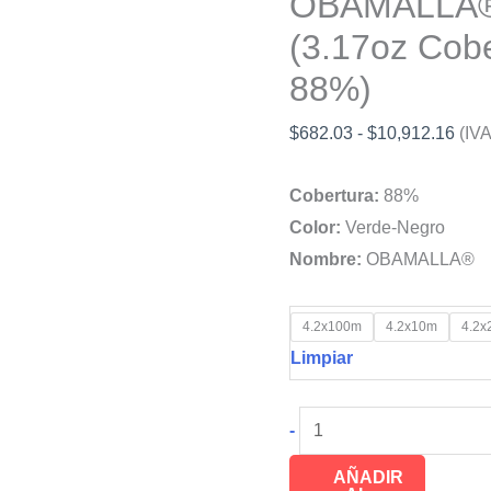
OBAMALLA® 
(3.17oz Cob
88%)
Ran
$
682.03
-
$
10,912.16
(IVA
de
Cobertura:
88%
prec
Color:
Verde-Negro
des
Nombre:
OBAMALLA®
$682
hast
$10,
4.2x100m
4.2x10m
4.2x
Limpiar
Malla
-
Sombra
AÑADIR
Raschel