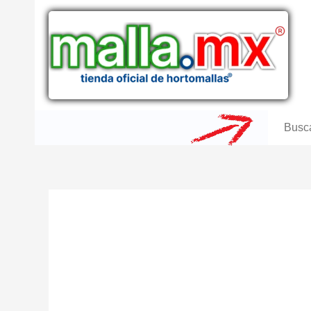
Ir
al
contenido
Buscar