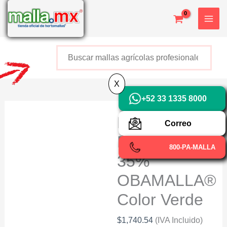
Ir
X
al
contenido
Buscar
+52 800 726 2552
X
+52 33 1335 8000
Reciclada
Correo
Raschel
800-PA-MALLA
35%
OBAMALLA®
Color Verde
$
1,740.54
(IVA Incluido)