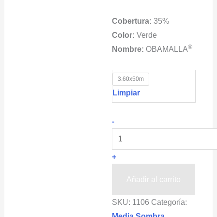
Cobertura:
35%
Color:
Verde
®
Nombre:
OBAMALLA
3.60x50m
Limpiar
Reciclada
-
Raschel
35%
+
OBAMALLA®
Color
Añadir al carrito
Verde
SKU:
1106
Categoría:
cantidad
Media Sombra