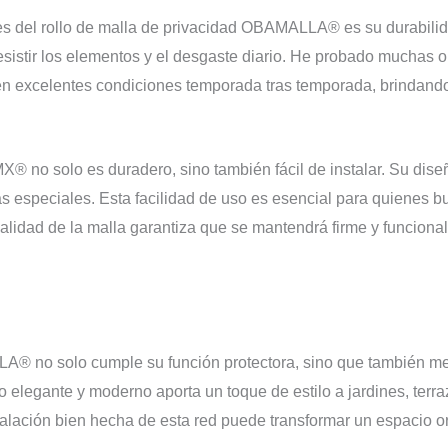
es del rollo de malla de privacidad OBAMALLA® es su durabilid
esistir los elementos y el desgaste diario. He probado muchas o
n excelentes condiciones temporada tras temporada, brindando 
MX® no solo es duradero, sino también fácil de instalar. Su dise
s especiales. Esta facilidad de uso es esencial para quienes bu
alidad de la malla garantiza que se mantendrá firme y funcional
A® no solo cumple su función protectora, sino que también mej
o elegante y moderno aporta un toque de estilo a jardines, terra
lación bien hecha de esta red puede transformar un espacio ord