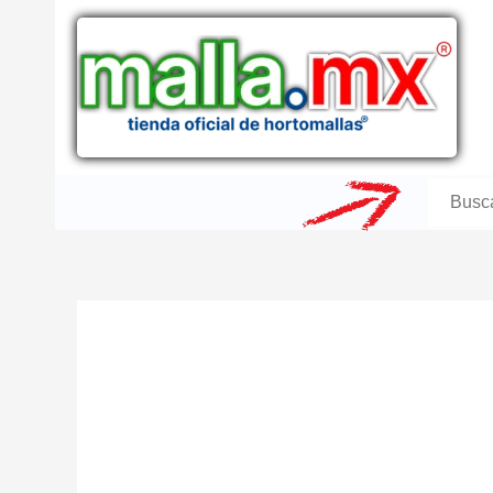
Ir
al
contenido
Buscar