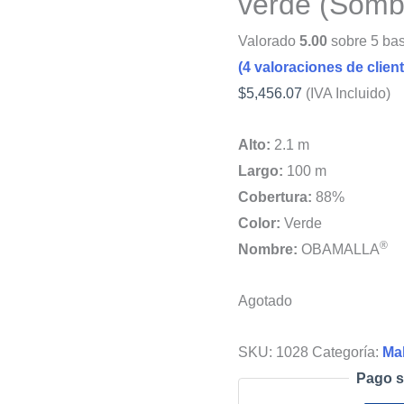
verde (Somb
Valorado
5.00
sobre 5 ba
(
4
valoraciones de client
$
5,456.07
(IVA Incluido)
Alto:
2.1 m
Largo:
100 m
Cobertura:
88%
Color:
Verde
®
Nombre:
OBAMALLA
Agotado
SKU:
1028
Categoría:
Mal
Pago s