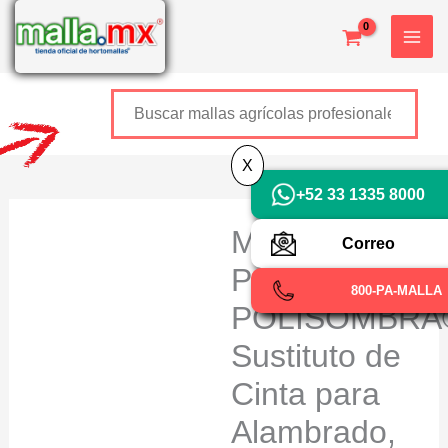
Ir
al
contenido
Buscar
+52 800 726 2552
X
+52 33 1335 8000
Malla
Correo
Privacidad
800-PA-MALLA
POLISOMBRA
Sustituto de
Cinta para
Alambrado,