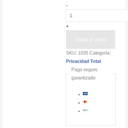
Malla
-
Privacidad
POLISOMBRA®,
+
Sustituto
de
Añadir al carrito
Cinta
SKU:
1035
Categoría:
para
Privacidad Total
Alambrado,
Pago seguro
2x50m
garantizado
cantidad