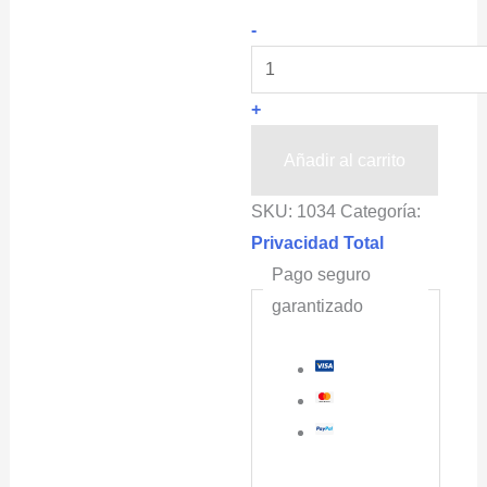
Rompe
-
vientos
POLISOMBRA®,
+
Tejido
de
Añadir al carrito
Plástico
SKU:
1034
Categoría:
para
Privacidad Total
Malla
Pago seguro
Ciclónica
garantizado
2x40m
cantidad