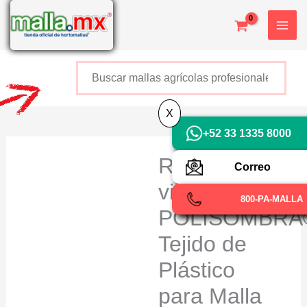
Ir
al
contenido
Buscar
+52 800 726 2552
X
+52 33 1335 8000
Rompe
Correo
vientos
800-PA-MALLA
POLISOMBRA
Tejido de
Plástico
para Malla