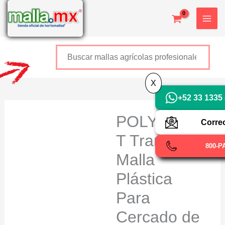
Ir
al
contenido
Buscar
+52 800 726 2552
X
+52 33 1335
POLYHARDWA
Corre
T Tramo de
800-P
Malla
Plástica
Para
Cercado de