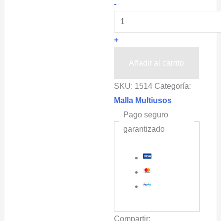
POLYHARDWARE®-
-
T
Tramo
+
de
Malla
Añadir al carrito
Plástica
SKU:
1514
Categoría:
Para
Malla Multiusos
Cercado
Pago seguro
de
garantizado
Mascotas
1x5m
Color
Verde
cantidad
Compartir: