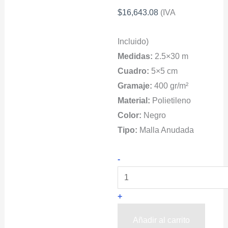
$
16,643.08
(IVA
Incluido)
Medidas:
2.5×30 m
Cuadro:
5×5 cm
Gramaje:
400 gr/m²
Material:
Polietileno
Color:
Negro
Tipo:
Malla Anudada
Red
-
Barrera
Contra
+
Tiburones
2.5x30m
Añadir al carrito