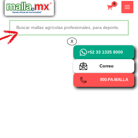
Ir
X
al
contenido
Buscar
+52 800 726 2552
X
+52 33 1335 8000
Correo
800-PA-MALLA