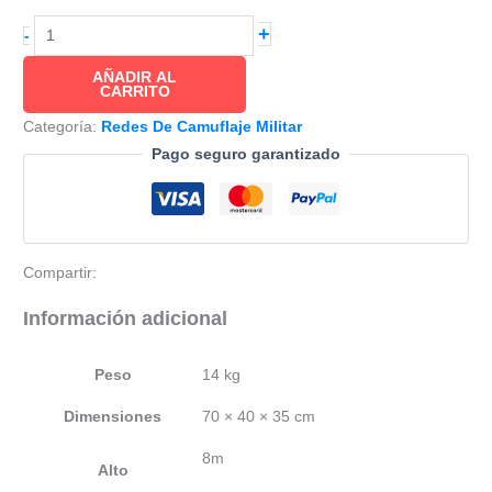
Red
+
-
de
AÑADIR AL
Camuflaje
CARRITO
Militar
Categoría:
Redes De Camuflaje Militar
Bosque
Pago seguro garantizado
CAMALEON,
Alta
Calidad,
Protección
Compartir:
Solar,
Pieza
Información adicional
de
8x8m
Peso
14 kg
cantidad
Dimensiones
70 × 40 × 35 cm
8m
Alto