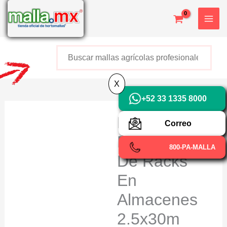
Ir
X
al
contenido
Buscar
+52 800 726 2552
X
+52 33 1335 8000
Red
Correo
Protección
800-PA-MALLA
De Racks
En
Almacenes
2.5x30m