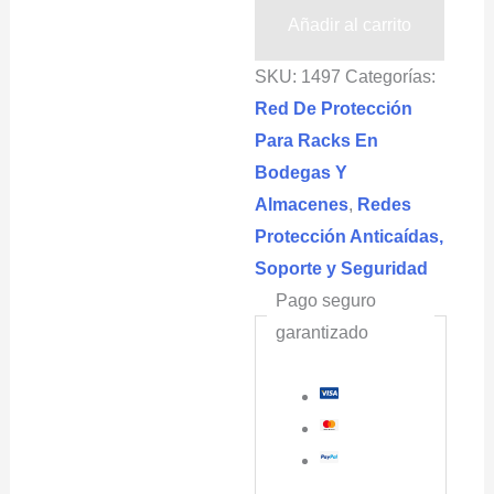
En
Añadir al carrito
Almacenes
SKU:
1497
Categorías:
2.5x30m
Red De Protección
ICARO®
Para Racks En
cantidad
Bodegas Y
Almacenes
,
Redes
Protección Anticaídas,
Soporte y Seguridad
Pago seguro
garantizado