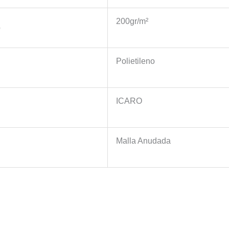
200gr/m²
e
Polietileno
ICARO
e
Malla Anudada