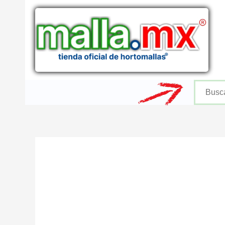
Ir
al
contenido
Buscar