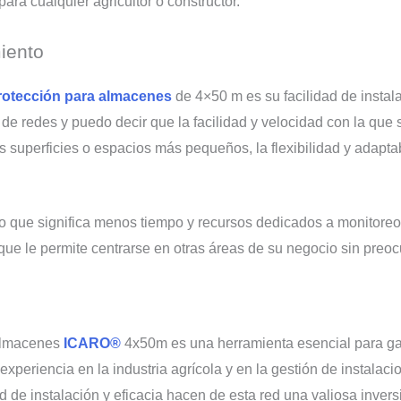
para cualquier agricultor o constructor.
miento
rotección para almacenes
de 4×50 m es su facilidad de instala
de redes y puedo decir que la facilidad y velocidad con la que 
 superficies o espacios más pequeños, la flexibilidad y adaptab
o que significa menos tiempo y recursos dedicados a monitoreo
que le permite centrarse en otras áreas de su negocio sin preo
 almacenes
ICARO®
4x50m es una herramienta esencial para gar
eriencia en la industria agrícola y en la gestión de instalac
ad de instalación y eficacia hacen de esta red una valiosa inver