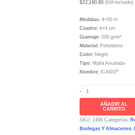
$
22,190.80
(IVA Incluido)
Medidas:
4×50 m
Cuadro:
4×4 cm
Gramaje:
200 gr/m²
Material:
Polietileno
Color:
Negro
Tipo:
Malla Anudada
®
Nombre:
ICARO
Red
-
Protección
AÑADIR AL
de
CARRITO
Almacenes
SKU:
1496
Categorías:
R
4x50m
Bodegas Y Almacenes
,
ICARO®