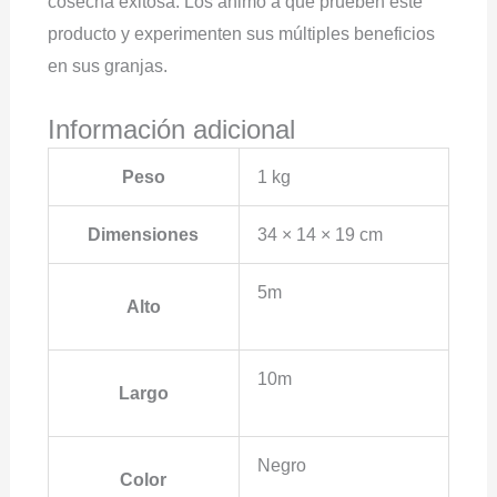
cosecha exitosa. Los animo a que prueben este
producto y experimenten sus múltiples beneficios
en sus granjas.
Información adicional
Peso
1 kg
Dimensiones
34 × 14 × 19 cm
5m
Alto
10m
Largo
Negro
Color