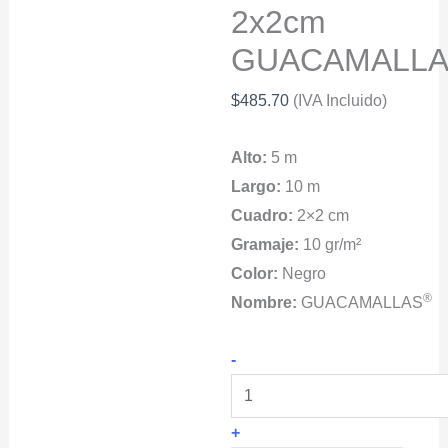
2x2cm
GUACAMALL
$
485.70
(IVA Incluido)
Alto:
5 m
Largo:
10 m
Cuadro:
2×2 cm
Gramaje:
10 gr/m²
Color:
Negro
®
Nombre:
GUACAMALLAS
Rollo
-
para
Control
+
de