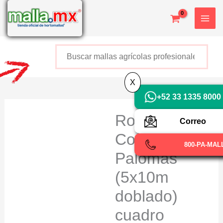
Ir
al
contenido
Buscar
+52 800 726 2552
X
+52 33 1335 8000
Rollo para
Correo
Control de
800-PA-MAL
Palomas
(5x10m
doblado)
cuadro