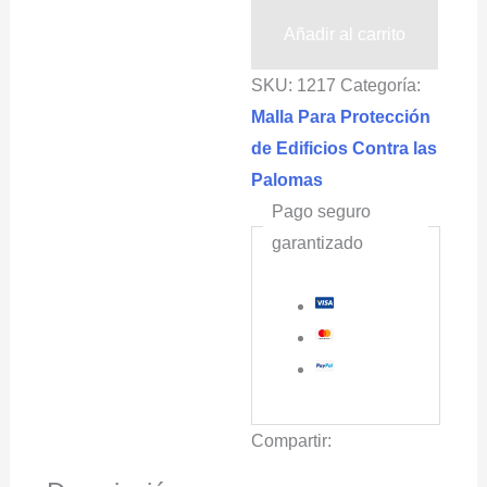
Palomas
Añadir al carrito
(5x10m
SKU:
1217
Categoría:
doblado)
Malla Para Protección
cuadro
de Edificios Contra las
2x2cm
Palomas
GUACAMALLAS®
Pago seguro
cantidad
garantizado
Compartir: