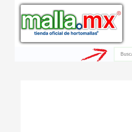
Ir
al
contenido
Buscar