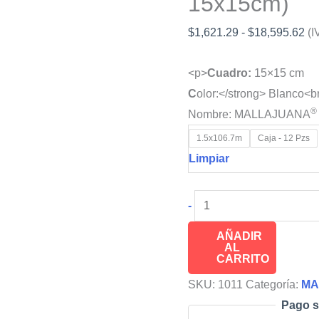
15x15cm)
Ra
$
1,621.29
-
$
18,595.62
(I
de
<p>
Cuadro:
15×15 cm
pre
C
olor:</strong> Blanco<b
de
®
Nombre: MALLAJUANA
$1
ha
1.5x106.7m
Caja - 12 Pzs
$1
Limpiar
Malla
-
Tejida
AÑADIR
de
AL
CARRITO
Poliéster
SCROG®
SKU:
1011
Categoría:
MA
(cuadro
Pago s