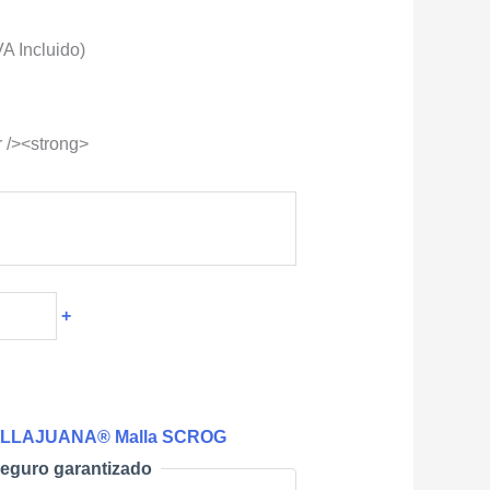
ngo
VA Incluido)
cios:
r /><strong>
sde
,621.29
sta
8,595.62
+
LLAJUANA® Malla SCROG
eguro garantizado