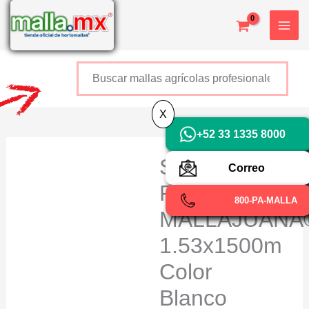
Ir
X
al
contenido
Buscar
+52 800 726 2552
X
+52 33 1335 8000
SCROG
Correo
Red
800-PA-MALLA
MALLAJUANA
1.53x1500m
Color
Blanco