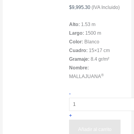
$
9,995.30
(IVA Incluido)
Alto:
1.53 m
Largo:
1500 m
Color:
Blanco
Cuadro:
15×17 cm
Gramaje:
8.4 gr/m²
Nombre:
®
MALLAJUANA
SCROG
-
Red
MALLAJUANA®
+
1.53x1500m
Color
Añadir al carrito