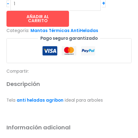
INVERNAVELO®
+
-
Tela
anti
AÑADIR AL
CARRITO
heladas
Categoría:
Mantas Térmicas AntiHeladas
agribon
Pago seguro garantizado
ideal
para
arboles
-
6.7x200m
Compartir:
(19gr/m²)
Descripción
cantidad
Tela
anti heladas agribon
ideal para arboles
Información adicional