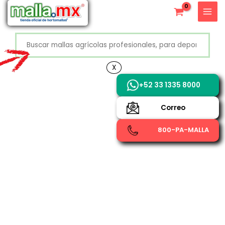
Ir
X
al
contenido
Buscar
+52 800 726 2552
X
+52 33 1335 8000
Correo
800-PA-MALLA